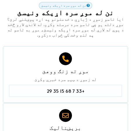
نن له موږ سره اړیکه ونیسئ
نن له موږ سره اړیکه ونیسئ
ایا تاسو زموږ د ژباړې د خدمتونو په اړه پوښتنې لرئ؟
موږ دلته یو چې تاسو سره مرسته وکړو. له لاندې لارو څخه
د یوې له لارې له موږ سره اړیکه ونیسئ، موږ به تاسو ته
په لنډ وخت کې ځواب درکړو.
موږ ته زنګ ووهئ
له زموږ د ټیم سره خبرې وکړئ
+33 7 68 15 35 29
برېښنالیک