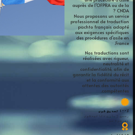
auprès de l’OFPRA ou de la
CNDA ?
Nous proposons un service
professionnel de traduction
pachto français adapté
aux exigences spécifiques
des procédures d’asile en
France.
Nos traductions sont
réalisées avec rigueur,
neutralité et
confidentialité, afin de
garantir la fidélité du récit
et la conformité aux
attentes des autorités
compétentes.
۱۰۰٪ تصدیق شوی
رسمي ژباړې دتائیدشوی
مهرسره سم