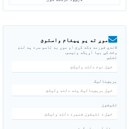
موږ ته یو پیغام واستوئ
لاندې فورمه ډکه کړئ او موږ به تاسو سره په لنډ
وخت کې بیا اړیکه ونیسو.
تخلص
برېښنالیک
تلیفون
یو فایل پورته کړئ