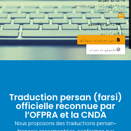
۱۵ کاله تجربه
په حقوقي، اداري او مؤسسي
ژباړو کې تخصص
۵۰۰+ راضي مراجعین
افراد، وکیلان، ټولنې او
دولتي ادارې
زموږ خدمتونه وپېژنئ
تکمیلي خدمتونه
Traduction persan (farsi)
officielle reconnue par
l’OFPRA et la CNDA
Nous proposons des traductions persan–
français assermentées, conformes aux