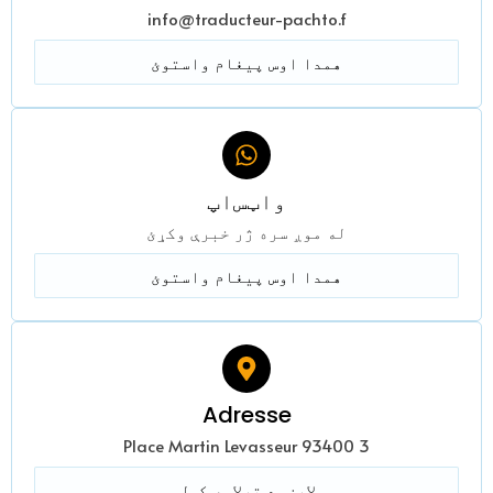
info@traducteur-pachto.f
همدا اوس پیغام واستوئ
واټس‌اپ
له موږ سره ژر خبرې وکړئ
همدا اوس پیغام واستوئ
Adresse
3 Place Martin Levasseur 93400
لارښود ترلاسه کول