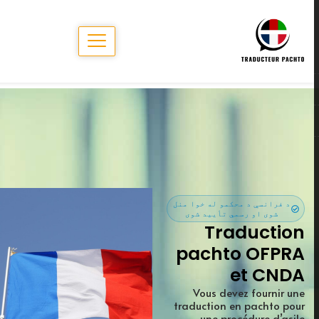
Traduction pachto
OFPRA CNDA
د فرانسې د محکمو له خوا منل
شوی او رسمي تأیید شوی
Traduction
pachto OFPRA
et CNDA
Vous devez fournir une
traduction en pachto pour
une procédure d’asile