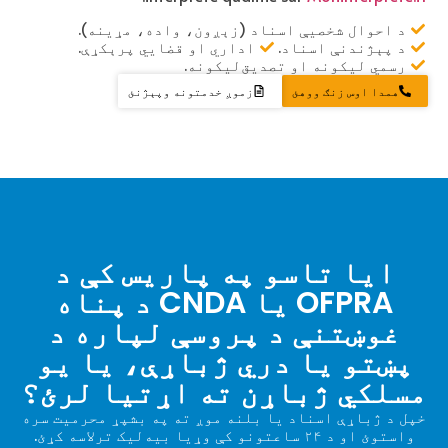
د احوال شخصیې اسناد (زېږون، واده، مړینه).
د پېژندنې اسناد.
اداري او قضايي پرېکړې.
رسمي لیکونه او تصدیق‌لیکونه.
همدا اوس زنګ ووهئ
زموږ خدمتونه وپېژنئ
ایا تاسو په پاریس کې د
OFPRA یا CNDA د پناه
غوښتنې د پروسې لپاره د
پښتو یا دري ژباړې، یا یو
مسلکي ژباړن ته اړتیا لرئ؟
خپل د ژباړې اسناد یا بلنه موږ ته په بشپړ محرمیت سره
واستوئ او د ۲۴ ساعتونو کې وړیا بیه‌لیک ترلاسه کړئ.