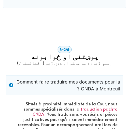
FAQ
پوښتنې او ځوابونه
رسمي ژباړه په پښتو او دري ژبو (افغانستان)
Comment faire traduire mes documents pour la
CNDA à Montreuil ?
Situés à proximité immédiate de la Cour, nous
sommes spécialisés dans la
traduction pachto
CNDA
. Nous traduisons vos récits et pièces
justificatives pour qu’ils soient immédiatement
recevables. Pour un accompagnement oral lors de