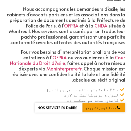
Nous accompagnons les demandeurs d’asile, les
cabinets d’avocats parisiens et les associations dans la
préparation de documents destinés à la Préfecture de
Police de Paris, à l’
OFPRA
et à la
CNDA
située à
Montreuil. Nos services sont assurés par un traducteur
pachto professionnel, garantissant une parfaite
conformité avec les attentes des autorités françaises.
Pour vos besoins d’interprétariat oral lors de vos
entretiens à l
‘OFPRA
ou vos audiences à la
Cour
Nationale du Droit d’Asile
, faites appel à notre réseau
d’experts via
Moninterprete.fr
. Chaque mission est
réalisée avec une confidentialité totale et une fidélité
absolue au récit original.
د ۲۴ ساعتونو دننه د بیې وړاندیز
لېږل د برېښنالیک له لارې
کاغذي نسخه هم ممکنه ده
همدا اوس زنګ ووهئ
NOS SERVICES EN DARI