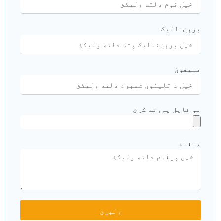
برېښنالیک
تلیفون
یو فایل پورته کړئ
پیغام
ولېږئ