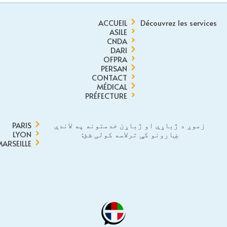
ACCUEIL
Découvrez les services
ASILE
CNDA
DARI
OFPRA
PERSAN
CONTACT
MÉDICAL
PRÉFECTURE
زموږ د ژباړې او ژباړن خدمتونه په لاندې
PARIS
ښارونو کې ترلاسه کولی شئ:
LYON
MARSEILLE