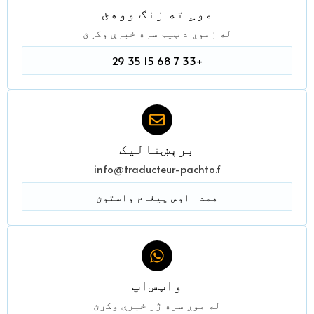
موږ ته زنګ ووهئ
له زموږ د ټیم سره خبرې وکړئ
+33 7 68 15 35 29
برېښنالیک
info@traducteur-pachto.f
همدا اوس پیغام واستوئ
واټس‌اپ
له موږ سره ژر خبرې وکړئ