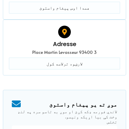
همدا اوس پیغام واستوئ
Adresse
3 Place Martin Levasseur 93400
لارښود ترلاسه کول
موږ ته یو پیغام واستوئ
لاندې فورمه ډکه کړئ او موږ به تاسو سره په لنډ
وخت کې بیا اړیکه ونیسو.
تخلص