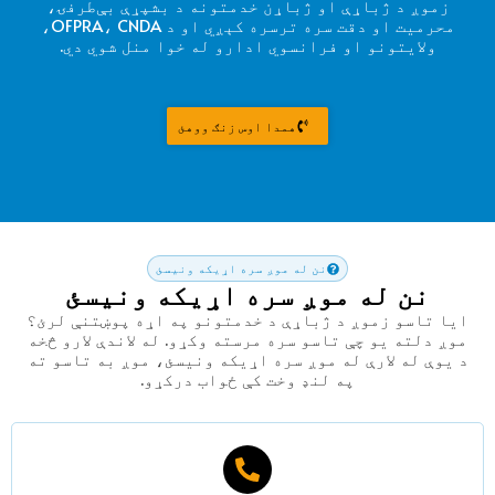
زموږ د ژباړې او ژباړن خدمتونه د بشپړې بې‌طرفۍ،
محرمیت او دقت سره ترسره کېږي او د OFPRA، CNDA،
ولایتونو او فرانسوي ادارو له خوا منل شوي دي.
همدا اوس زنګ ووهئ
نن له موږ سره اړیکه ونیسئ
نن له موږ سره اړیکه ونیسئ
ایا تاسو زموږ د ژباړې د خدمتونو په اړه پوښتنې لرئ؟
موږ دلته یو چې تاسو سره مرسته وکړو. له لاندې لارو څخه
د یوې له لارې له موږ سره اړیکه ونیسئ، موږ به تاسو ته
په لنډ وخت کې ځواب درکړو.