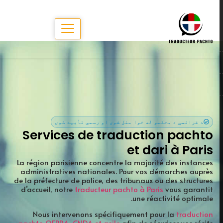
PARIS
د فرانسې د محکمو له خوا منل شوی او رسمي تأیید شوی
Services de traduction pachto
et dari à Paris
La région parisienne concentre la majorité des instances
administratives nationales. Pour vos démarches auprès
de la préfecture de police, des tribunaux ou des structures
d’accueil, notre
traducteur pachto à Paris
vous garantit
une réactivité optimale.
Nous intervenons spécifiquement pour la
traduction
pachto OFPRA, CNDA et asile
afin de sécuriser vos récits