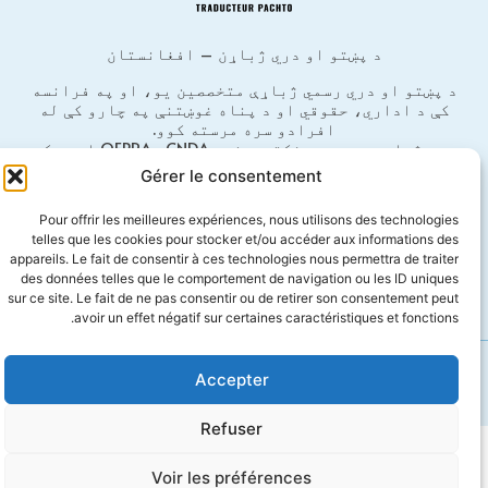
د پښتو او دري ژباړن – افغانستان
د پښتو او دري رسمي ژباړې متخصصین یو، او په فرانسه
کې د اداري، حقوقي او د پناه غوښتنې په چارو کې له
افرادو سره مرسته کوو.
رسمي ژباړې چې د پریفکتورونو، OFPRA، CNDA او محکمو
له خوا منل کېږي.
Gérer le consentement
Email : info@traducteur-pachto.fr
Pour offrir les meilleures expériences, nous utilisons des technologies
Téléphone : +33 7 68 15 35 29
telles que les cookies pour stocker et/ou accéder aux informations des
appareils. Le fait de consentir à ces technologies nous permettra de traiter
Adresse : 3 place Martin Levasseur 93400 Saint-Ouen-
des données telles que le comportement de navigation ou les ID uniques
Sur-Seine
sur ce site. Le fait de ne pas consentir ou de retirer son consentement peut
avoir un effet négatif sur certaines caractéristiques et fonctions.
Accepter
GDPR/privacy
Mentions légales
Refuser
Voir les préférences