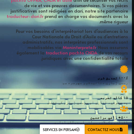
de vie et vos preuves documentaires. Si vos pièces
justificatives sont rédigées en dari, notre site partenaire
traducteur-dari.fr
prend en charge vos documents avec la
même rigueur.
Pour vos besoins d’interprétariat lors d’audiences à la
Cour Nationale du Droit d’Asile ou d’entretiens
administratifs, nos interprètes professionnels sont
mobilisables via
Moninterprete.fr
. Nous assurons
également la
traduction pachto CNDA
de vos recours
juridiques avec une confidentialité totale.
۱۰۰٪ تصدیق شوی
رسمي ژباړې دتائیدشوی مهرسره سم
۱۵ کاله تجربه
په حقوقي، اداري او مؤسسي ژباړو کې تخصص
۵۰۰+ راضي مراجعین
افراد، وکیلان، ټولنې او دولتي ادارې
SERVICES EN PERSAN
CONTACTEZ NOUS